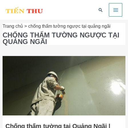
Nhảy
Mai
Tìm
tới
kiếm
nội
Men
dung
Trang chủ
chống thấm tường ngược tại quảng ngãi
CHỐNG THẤM TƯỜNG NGƯỢC TẠI
QUẢNG NGÃI
Chống
thấm
tường
tại
Quảng
Ngãi
|
Giải
pháp
mới
Chống thấm tường tại Quảng Ngãi |
2021