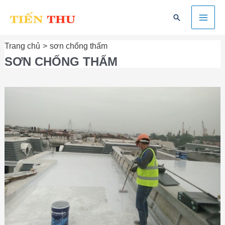
Nhảy
Mai
Tìm
tới
kiếm
nội
Men
dung
Trang chủ
sơn chống thấm
SƠN CHỐNG THẤM
Sơn
chống
thấm
PU
gốc
nước
|
Chống
thấm
Quảng
Ngãi