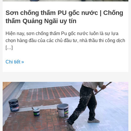
uy
tín
Sơn chống thấm PU gốc nước | Chống
thấm Quảng Ngãi uy tín
Hiện nay, sơn chống thấm Pu gốc nước luôn là sự lựa
chọn hàng đầu của các chủ đầu tư, nhà thầu thi công dịch
[…]
Chi tiết »
Sơn
chống
thấm
gốc
dầu
|
Chống